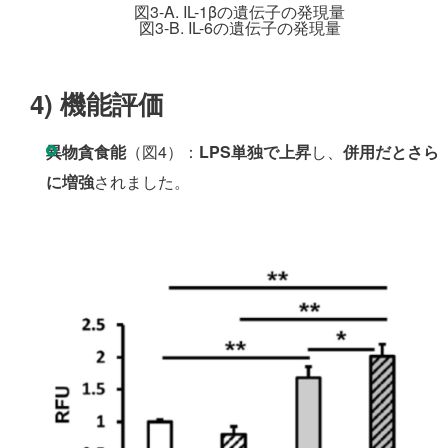
図3-A. IL-1βの遺伝子の発現量
図3-B. IL-6の遺伝子の発現量
4)
機能評価
異物貪食能
（図4）：
LPS単独で上昇
し、
併用だとさら
に増強
されました。