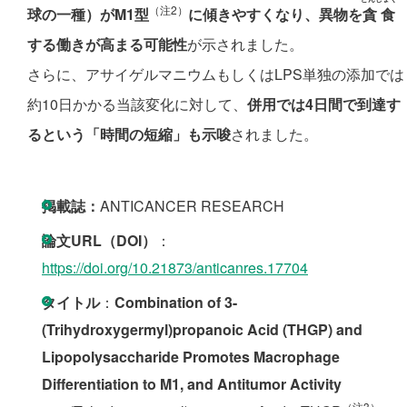
（注2）
球の一種）がM1型
に傾きやすくなり、異物を
貪食
する働きが高まる可能性
が示されました。
さらに、アサイゲルマニウムもしくはLPS単独の添加では
約10日かかる当該変化に対して、
併用では4日間で到達す
るという「時間の短縮」も示唆
されました。
掲載誌：
ANTICANCER RESEARCH
論文URL（DOI）
：
https://doi.org/10.21873/anticanres.17704
タイトル
：
Combination of 3-
(Trihydroxygermyl)propanoic Acid (THGP) and
Lipopolysaccharide Promotes Macrophage
Differentiation to M1, and Antitumor Activity
（注3）