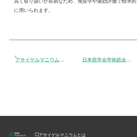
高く取り扱いが容易なため、免疫学や薬効評価で標準的
に用いられます。
投
アサイゲルマニウム研究の文献リストを公開しました
日本癌学会学術総会にて
稿
ナ
ビ
ゲ
ー
シ
ョ
ン
アサイゲルマニウムとは