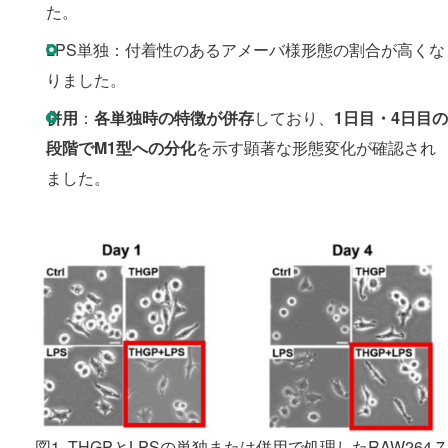
た。
LPS単独：付着性のあるアメーバ様形態の割合が高くな
りました。
併用
：
各単独時の特徴が併存
しており、
1日目・4日目の
段階でM1型への分化
を示す顕著な形態変化が確認され
ました。
図1. THGPとLPSの単独または併用で処理したRAW264.7