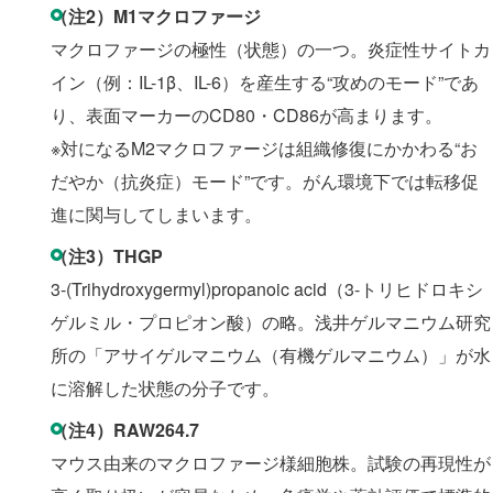
（注2）M1マクロファージ
マクロファージの極性（状態）の一つ。炎症性サイトカ
イン（例：IL-1β、IL-6）を産生する“攻めのモード”であ
り、表面マーカーのCD80・CD86が高まります。
※対になるM2マクロファージは組織修復にかかわる“お
だやか（抗炎症）モード”です。がん環境下では転移促
進に関与してしまいます。
（注3）THGP
3-(Trihydroxygermyl)propanoic acid（3-トリヒドロキシ
ゲルミル・プロピオン酸）の略。浅井ゲルマニウム研究
所の「アサイゲルマニウム（有機ゲルマニウム）」が水
に溶解した状態の分子です。
（注4）RAW264.7
マウス由来のマクロファージ様細胞株。試験の再現性が