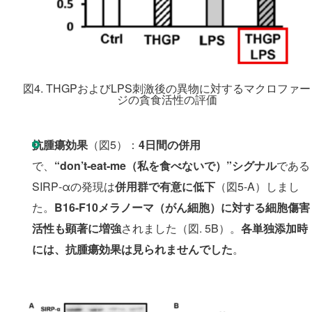
図4. THGPおよびLPS刺激後の異物に対するマクロファー
ジの貪食活性の評価
抗腫瘍効果
（図5）：
4日間の併用
で、
“don’t‑eat‑me（私を食べないで）”シグナル
である
SIRP‑αの発現は
併用群で有意に低下
（図5-A）しまし
た。
B16-F10メラノーマ（がん細胞）に対する細胞傷害
活性も顕著に増強
されました（図. 5B）。
各単独添加時
には、抗腫瘍効果は見られませんでした
。