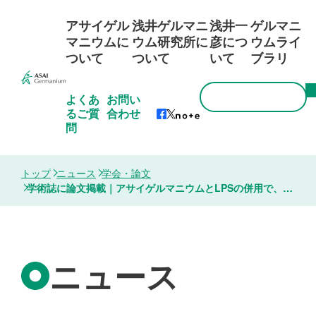
アサイゲル
浅井ゲルマニ
浅井一
ゲルマニ
マニウムに
ウム研究所に
彦につ
ウムライ
ついて
ついて
いて
ブラリ
よくあ
お問い
るご質
合わせ
問
トップ
ニュース
学会・論文
学術誌に論文掲載｜アサイゲルマニウムとLPSの併用で、短期間でのマクロファージのM1分化と抗腫瘍活性を促進
ニュース