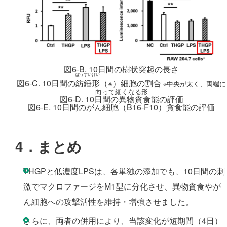
図6-B. 10日間の樹状突起の長さ
ぼうすいけい
図6-C. 10日間の
紡錘形
（※）細胞の割合
※中央が太く、両端に
向って細くなる形
図6-D. 10日間の異物貪食能の評価
図6-E. 10日間のがん細胞（B16-F10）貪食能の評価
4．まとめ
THGPと低濃度LPSは、各単独の添加でも、10日間の刺
激でマクロファージをM1型に分化させ、異物貪食やが
ん細胞への攻撃活性を維持・増強させました。
さらに、両者の併用により、当該変化が短期間（4日）