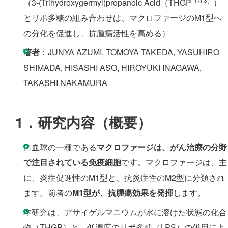
（3-(Trihydroxygermyl)propanoic Acid（THGP
）
とリポ多糖の組み合わせは、マクロファージのM1型へ
の分化を促進し、抗腫瘍活性を高める）
著者
：JUNYA AZUMI, TOMOYA TAKEDA, YASUHIRO
SHIMADA, HISASHI ASO, HIROYUKI INAGAWA,
TAKASHI NAKAMURA
1．研究
内容（概要）
白血球の一種である
マクロファージは、がん治療の分野
で注目されている免疫細胞
です。マクロファージは、主
に、炎症促進性のM1型と、抗炎症性のM2型に分類され
ます。前者の
M1型が、抗腫瘍効果を発揮
します。
本研究は、アサイゲルマニウムが水に溶けた状態の化合
物（THGP）と、低濃度のリポ多糖（LPS）の併用によ