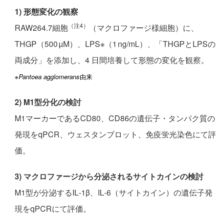
1) 形態変化の観察
（注4）
RAW264.7細胞
（マクロファージ様細胞）に、
THGP（500 µM）、LPS※（1 ng/mL）、「THGPとLPSの
両成分」を添加し、4 日間培養して形態の変化を観察。
※
Pantoea agglomerans
由来
2) M1型分化の検討
M1マーカーであるCD80、CD86の遺伝子・タンパク質の
発現をqPCR、ウェスタンブロット、免疫蛍光染色にて評
価。
3) マクロファージから分泌されるサイトカインの検討
M1型が分泌するIL‑1β、IL‑6（サイトカイン）の遺伝子発
現をqPCRにて評価。