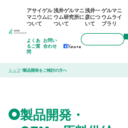
アサイゲル
浅井ゲルマニ
浅井一
ゲルマニ
マニウムに
ウム研究所に
彦につ
ウムライ
ついて
ついて
いて
ブラリ
よくあ
お問い
るご質
合わせ
問
トップ
製品開発をご検討の方へ
製品開発・