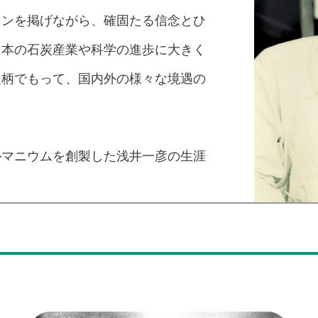
ョンを掲げながら、確固たる信念とひ
日本の石炭産業や科学の進歩に大きく
人柄でもって、国内外の様々な境遇の
ルマニウムを創製した浅井一彦の生涯