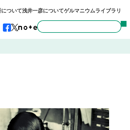
所について
浅井一彦について
ゲルマニウムライブラリ
検索