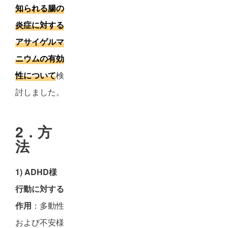
知られる腸の
炎症に対する
アサイゲルマ
ニウムの有効
性について
検
討しました。
2．方
法
1) ADHD様
行動に対する
作用
：多動性
および不安様