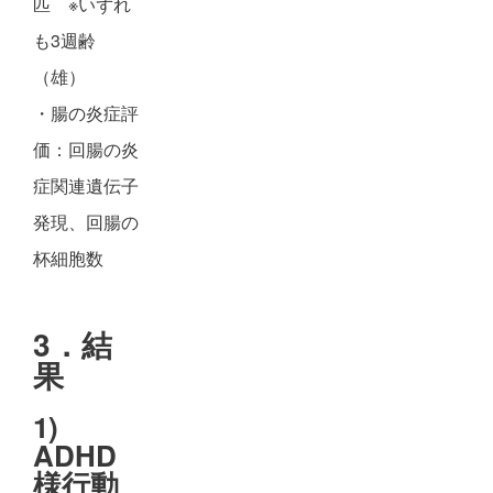
匹 ※いずれ
も3週齢
（雄）
・腸の炎症評
価：回腸の炎
症関連遺伝子
発現、回腸の
杯細胞数
3．結
果
1)
ADHD
様行動