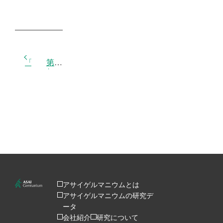
投
「食品開発展 2025」出展のお知らせ（10月15–17日｜東京ビッグサイト）
第２回アサイゲルマニウム研究会開催のご案内
稿
ナ
ビ
ゲ
ー
シ
ョ
ン
アサイゲルマニウムとは
アサイゲルマニウムの研究デ
ータ
会社紹介
研究について