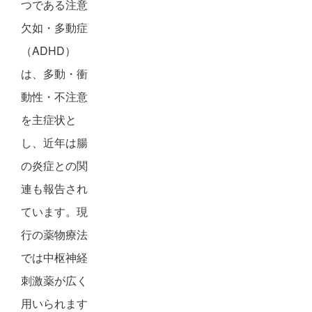
つである注意
欠如・多動症
（ADHD）
は、多動・衝
動性・不注意
を主症状と
し、近年は腸
の炎症との関
連も報告され
ています。現
行の薬物療法
では中枢神経
刺激薬が広く
用いられます