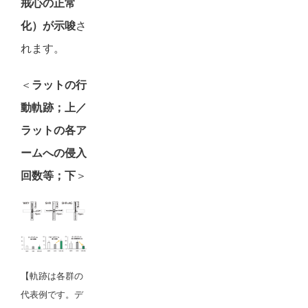
戒心の正常
化）が示唆
さ
れます。
＜
ラットの行
動軌跡；上／
ラットの各ア
ームへの侵入
回数等；下
＞
【軌跡は各群の
代表例です。デ