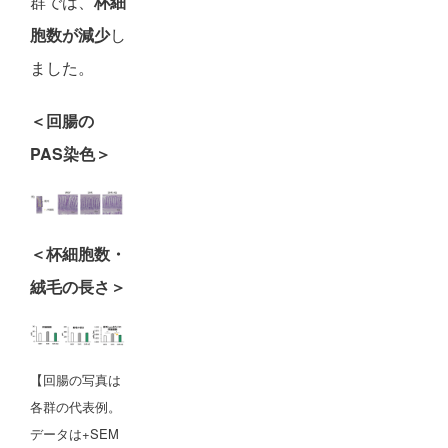
群では、
杯細
胞数が減少
し
ました。
＜回腸の
PAS染色＞
＜杯細胞数・
絨毛の長さ＞
【回腸の写真は
各群の代表例。
データは+SEM