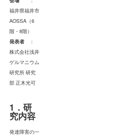
会場
：
福井県福井市
AOSSA（6
階・8階）
発表者
：
株式会社浅井
ゲルマニウム
研究所 研究
部 正木光可
1．研
究内容
発達障害の一