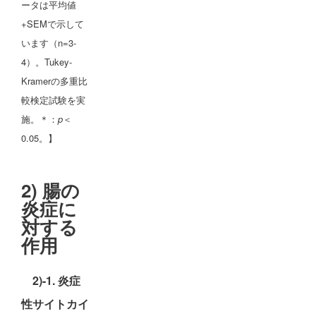
ータは平均値
+SEMで示して
います（n=3-
4）。Tukey-
Kramerの多重比
較検定試験を実
施。＊：
p
＜
0.05。】
2) 腸の
炎症に
対する
作用
2)-1. 炎症
性サイトカイ