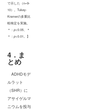
で示した（n=9-
10）。Tukey-
Kramerの多重比
較検定を実施。
＊：
p
<0.05、＊
＊：
p
<0.01。】
4．ま
とめ
ADHDモデ
ルラット
（SHR）に
アサイゲルマ
ニウムを投与