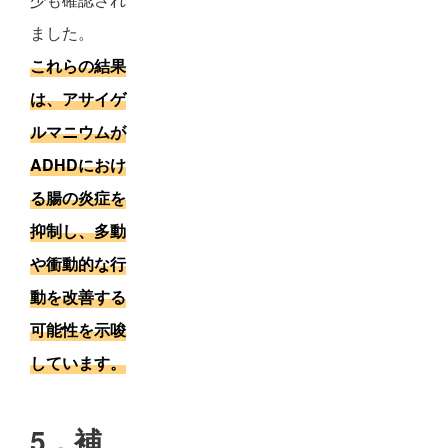
ました。
これらの結果
は、アサイゲ
ルマニウムが
ADHDにおけ
る腸の炎症を
抑制し、多動
や衝動的な行
動を改善する
可能性を示唆
しています。
5．補