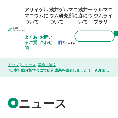
アサイゲル
浅井ゲルマニ
浅井一
ゲルマニ
マニウムに
ウム研究所に
彦につ
ウムライ
ついて
ついて
いて
ブラリ
よくあ
お問い
るご質
合わせ
問
トップ
ニュース
学会・論文
日本行動分析学会にて研究成果を発表しました！｜ADHDモデル動物SHRの行動と腸の炎症に対するアサイゲルマニウム摂取の効果
ニュース