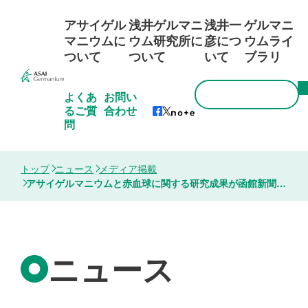
アサイゲル
浅井ゲルマニ
浅井一
ゲルマニ
マニウムに
ウム研究所に
彦につ
ウムライ
ついて
ついて
いて
ブラリ
よくあ
お問い
るご質
合わせ
問
トップ
ニュース
メディア掲載
アサイゲルマニウムと赤血球に関する研究成果が函館新聞に掲載されました。
ニュース