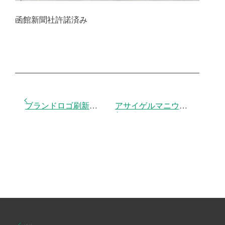
函館新聞社許諾済み
投
ブランドロゴ刷新のお知らせ
アサイゲルマニウムは、免疫細胞を活性化させ、老化赤血球の分解を促進する
稿
ナ
ビ
ゲ
ー
シ
ョ
ン